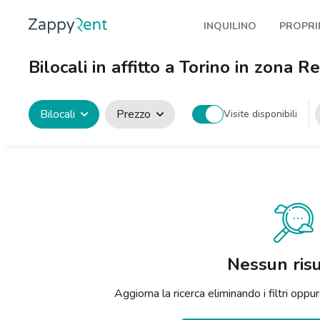
INQUILINO
PROPRI
I nostri affitti
Pubbl
Bilocali in affitto a Torino in zona R
Milano
Come 
Torino
Prote
Bilocali
Prezzo
Visite disponibili
Brescia
Blog a
Venezia
Genova
Bologna
Firenze
Nessun risu
Roma
Aggiorna la ricerca eliminando i filtri op
Napoli