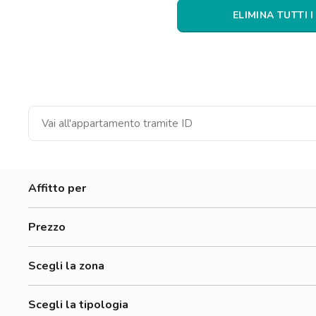
Catania
ELIMINA TUTTI I
Padova
Affitto per
Donne
Prezzo
Uomini
0-300 €
Lavoratori
Scegli la zona
300-500 €
Accademia Albertina Di Belle Arti
500-700 €
Scegli la tipologia
Aurora