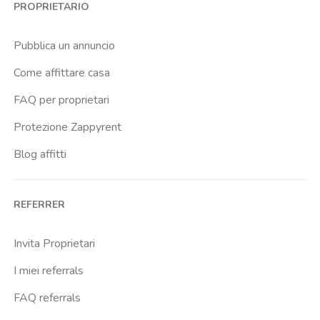
PROPRIETARIO
Cittadella
Don Bosco
Pubblica un annuncio
Escp Business School
Come affittare casa
Fiera
FAQ per proprietari
Giardini Reali
Protezione Zappyrent
Gran Madre
Blog affitti
Istituto Europeo Del Design
Lingotto
REFERRER
Lucento
Marche
Invita Proprietari
Marconi
I miei referrals
Massaua
FAQ referrals
Mirafiori Nord