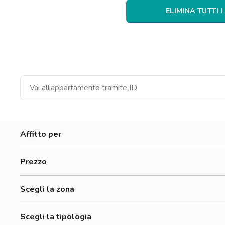
Catania
ELIMINA TUTTI I
Padova
Affitto per
Donne
Prezzo
Uomini
0-300 €
Lavoratori
Scegli la zona
300-500 €
Accademia Albertina Di Belle Arti
500-700 €
Scegli la tipologia
Aurora