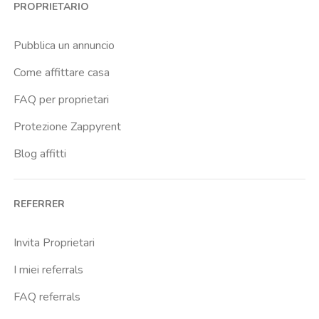
PROPRIETARIO
Cittadella
Don Bosco
Pubblica un annuncio
Escp Business School
Come affittare casa
Fiera
FAQ per proprietari
Giardini Reali
Protezione Zappyrent
Gran Madre
Blog affitti
Istituto Europeo Del Design
Lingotto
REFERRER
Lucento
Marche
Invita Proprietari
Marconi
I miei referrals
Massaua
FAQ referrals
Mirafiori Nord