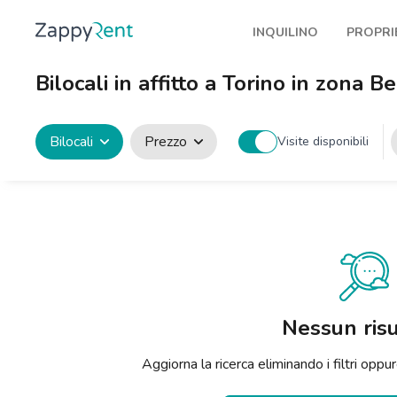
INQUILINO
PROPRI
I nostri affitti
Pubbl
Bilocali in affitto a Torino in zona Be
Milano
Come 
Torino
Prote
Bilocali
Prezzo
Visite disponibili
Brescia
Blog a
Venezia
Genova
Bologna
Firenze
Nessun risu
Roma
Aggiorna la ricerca eliminando i filtri op
Napoli