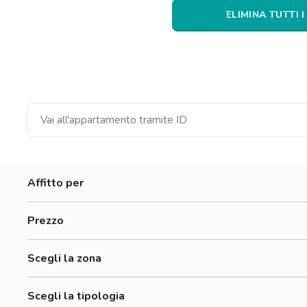
Catania
ELIMINA TUTTI I
Padova
Affitto per
Donne
Prezzo
Uomini
0-300 €
Lavoratori
Scegli la zona
300-500 €
Accademia Albertina Di Belle Arti
500-700 €
Scegli la tipologia
Aurora