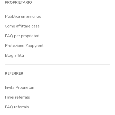
PROPRIETARIO
Cittadella
Don Bosco
Pubblica un annuncio
Escp Business School
Come affittare casa
Fiera
FAQ per proprietari
Giardini Reali
Protezione Zappyrent
Gran Madre
Blog affitti
Istituto Europeo Del Design
Lingotto
REFERRER
Lucento
Marche
Invita Proprietari
Marconi
I miei referrals
Massaua
FAQ referrals
Mirafiori Nord