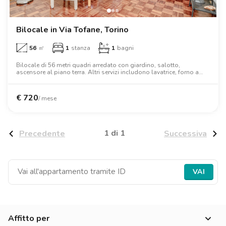
Bilocale in Via Tofane, Torino
56
㎡
1
stanza
1
bagni
Bilocale di 56 metri quadri arredato con giardino, salotto,
ascensore al piano terra. Altri servizi includono lavatrice, forno a
microonde, letto matrimoniale, scrivania, armadio.
€
720
/ mese
1 di 1
Precedente
Successiva
VAI
Affitto per