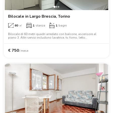
Ville
Ville
Ville
Ville
Ville
Ville
Ville
Ville
Ville
Ville
Ville
Firenze
Loft
Loft
Loft
Loft
Loft
Loft
Loft
Loft
Loft
Loft
Loft
Roma
Bilocale in Largo Brescia, Torino
60
㎡
1
stanza
1
bagni
Napoli
Bilocale di 60 metri quadri arredato con balcone, ascensore al
piano 3. Altri servizi includono lavatrice, tv, forno, letto
Catania
matrimoniale, armadio, scrivania.
Padova
€
750
/ mese