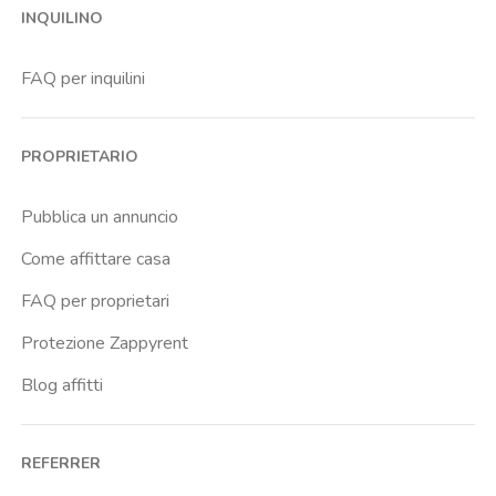
INQUILINO
Cenisia
Centro Europa
FAQ per inquilini
Centro Traumatologico Ortopedico
Cit Turin
PROPRIETARIO
Cittadella
Don Bosco
Pubblica un annuncio
Escp Business School
Come affittare casa
Fiera
FAQ per proprietari
Giardini Reali
Protezione Zappyrent
Gran Madre
Blog affitti
Istituto Europeo Del Design
Lingotto
REFERRER
Lucento