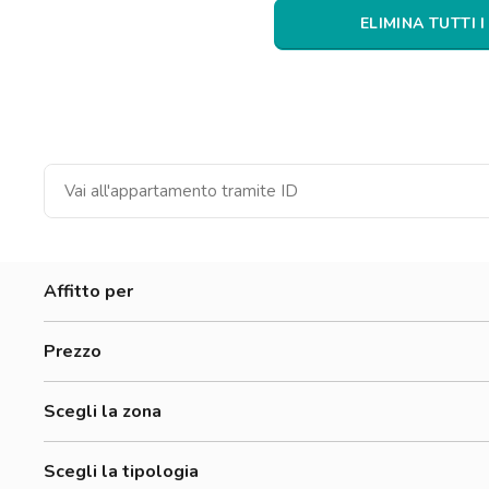
Catania
ELIMINA TUTTI I
Padova
Affitto per
Donne
Prezzo
Uomini
300-500 €
Lavoratori
Scegli la zona
500-700 €
Studenti
Accademia Di Belle Arti Di Firenze
700-900 €
Scegli la tipologia
Accademia Italiana