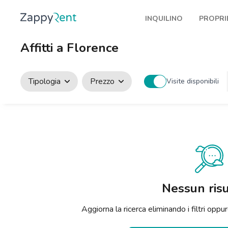
INQUILINO
PROPRI
I nostri affitti
Pubbl
Affitti a Florence
Milano
Come 
Torino
Prote
Tipologia
Prezzo
Visite disponibili
Brescia
Blog a
Venezia
Genova
Bologna
Firenze
Nessun risu
Roma
Aggiorna la ricerca eliminando i filtri op
Napoli