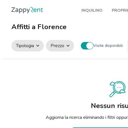
INQUILINO
PROPRI
I nostri affitti
Pubbl
Affitti a Florence
Milano
Come 
Torino
Prote
Tipologia
Prezzo
Visite disponibili
Brescia
Blog a
Venezia
Genova
Bologna
Firenze
Nessun risu
Roma
Aggiorna la ricerca eliminando i filtri op
Napoli