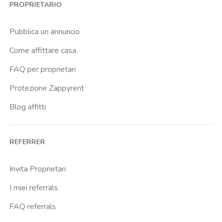
PROPRIETARIO
Cittadella
Crimea
Pubblica un annuncio
Dante
Come affittare casa
Don Bosco
FAQ per proprietari
Escp Business School
Protezione Zappyrent
Falchera
Blog affitti
Fiera
Giardini Reali
REFERRER
Gran Madre
Istituto Europeo Del Design
Invita Proprietari
Lingotto
I miei referrals
Lucento
FAQ referrals
Madonna Di Campagna