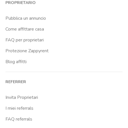
PROPRIETARIO
Cittadella
Crimea
Pubblica un annuncio
Dante
Come affittare casa
Don Bosco
FAQ per proprietari
Escp Business School
Protezione Zappyrent
Falchera
Blog affitti
Fiera
Giardini Reali
REFERRER
Gran Madre
Istituto Europeo Del Design
Invita Proprietari
Lingotto
I miei referrals
Lucento
FAQ referrals
Madonna Di Campagna