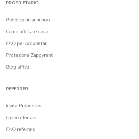
PROPRIETARIO
Cittadella
Crimea
Pubblica un annuncio
Dante
Come affittare casa
Don Bosco
FAQ per proprietari
Escp Business School
Protezione Zappyrent
Falchera
Blog affitti
Fiera
Giardini Reali
REFERRER
Gran Madre
Istituto Europeo Del Design
Invita Proprietari
Lingotto
I miei referrals
Lucento
FAQ referrals
Madonna Di Campagna