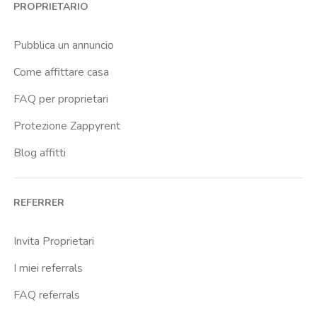
PROPRIETARIO
Cittadella
Crimea
Pubblica un annuncio
Dante
Come affittare casa
Don Bosco
FAQ per proprietari
Escp Business School
Protezione Zappyrent
Falchera
Blog affitti
Fiera
Giardini Reali
REFERRER
Gran Madre
Istituto Europeo Del Design
Invita Proprietari
Lingotto
I miei referrals
Lucento
FAQ referrals
Madonna Di Campagna