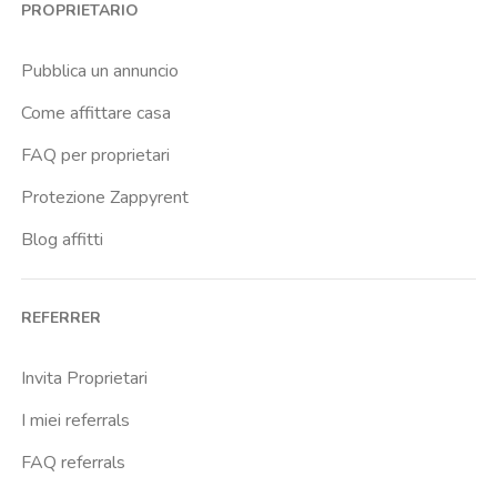
PROPRIETARIO
Cittadella
Crimea
Pubblica un annuncio
Dante
Come affittare casa
Don Bosco
FAQ per proprietari
Escp Business School
Protezione Zappyrent
Falchera
Blog affitti
Fiera
Giardini Reali
REFERRER
Gran Madre
Istituto Europeo Del Design
Invita Proprietari
Lingotto
I miei referrals
Lucento
FAQ referrals
Madonna Di Campagna