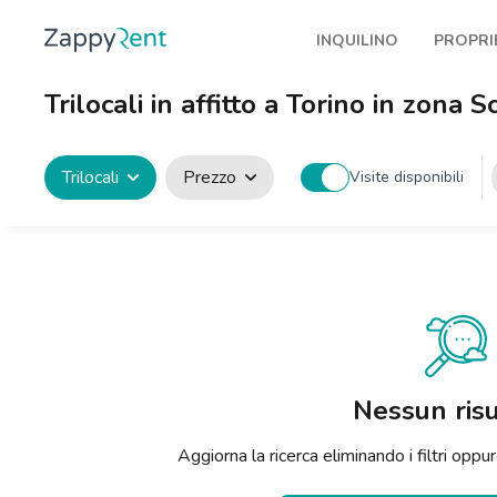
INQUILINO
PROPRI
I nostri affitti
Pubbl
Trilocali in affitto a Torino in zona
Milano
Come 
Torino
Prote
Trilocali
Prezzo
Visite disponibili
Brescia
Blog a
Venezia
Genova
Bologna
Firenze
Nessun risu
Roma
Aggiorna la ricerca eliminando i filtri op
Napoli