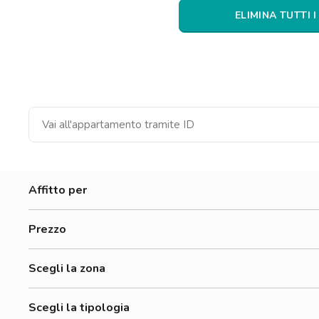
Catania
ELIMINA TUTTI I
Padova
Affitto per
Donne
Prezzo
Uomini
500-700 €
Lavoratori
Scegli la zona
700-900 €
Accademia Albertina Di Belle Arti
900-1200 €
Scegli la tipologia
Aurora