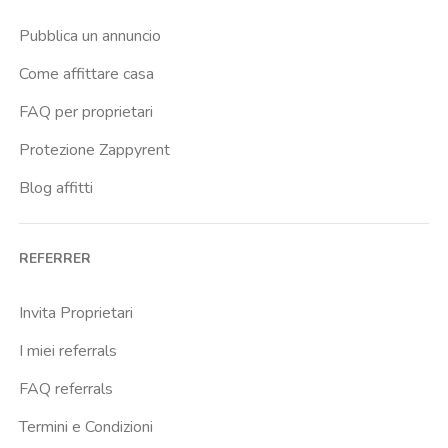
Lingotto
Pubblica un annuncio
Madonna Di Campagna
Come affittare casa
Marche
FAQ per proprietari
Marconi
Protezione Zappyrent
Massaua
Blog affitti
Molinette
Monte Grappa
REFERRER
Nizza
Ospedale Amedeo Di Savoia
Invita Proprietari
Ospedale Evangelico Valdese
I miei referrals
Ospedale Maria Adelaide
FAQ referrals
Ospedale Maria Vittoria
Termini e Condizioni
Ospedale Martini