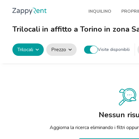
INQUILINO
PROPRI
I nostri affitti
Pubbl
Trilocali in affitto a Torino in zona
Milano
Come 
Torino
Prote
Trilocali
Prezzo
Visite disponibili
Brescia
Blog a
Venezia
Genova
Bologna
Firenze
Nessun risu
Roma
Aggiorna la ricerca eliminando i filtri op
Napoli