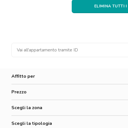
Catania
ELIMINA TUTTI I
Padova
Affitto per
Donne
Prezzo
Uomini
500-700 €
Lavoratori
Scegli la zona
700-900 €
Accademia Albertina Di Belle Arti
900-1200 €
Scegli la tipologia
Aurora