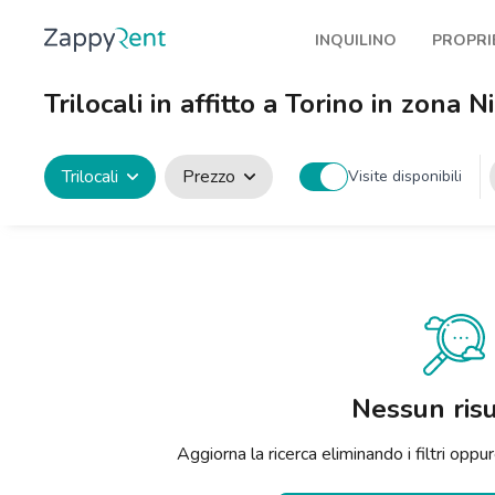
INQUILINO
PROPRI
I nostri affitti
Pubbl
Trilocali in affitto a Torino in zona N
Milano
Come 
Torino
Prote
Trilocali
Prezzo
Visite disponibili
Brescia
Blog a
Venezia
Genova
Bologna
Firenze
Nessun risu
Roma
Aggiorna la ricerca eliminando i filtri op
Napoli