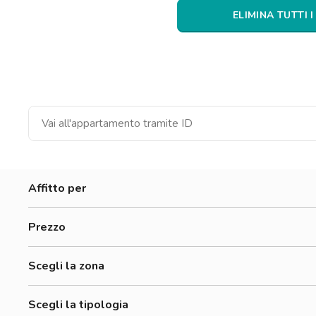
Catania
ELIMINA TUTTI I
Padova
Affitto per
Donne
Prezzo
Uomini
500-700 €
Lavoratori
Scegli la zona
700-900 €
Accademia Albertina Di Belle Arti
900-1200 €
Scegli la tipologia
Aurora