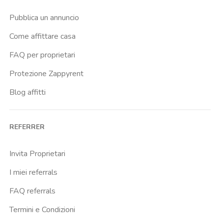
Casal Bernocchi
Pubblica un annuncio
Casal Bertone
Come affittare casa
Casal Boccone
FAQ per proprietari
Casalotti
Protezione Zappyrent
Cassia
Blog affitti
Castro Pretorio
Cavour
REFERRER
Colli Albani
Colli Portuensi
Invita Proprietari
Colosseo
I miei referrals
Conca D Oro
FAQ referrals
Cornelia
Termini e Condizioni
Degli Eroi