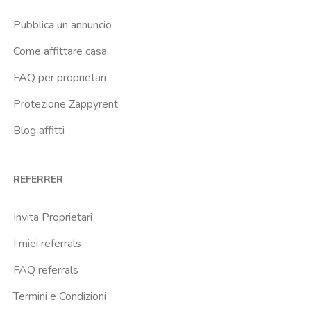
Casal Bernocchi
Pubblica un annuncio
Casal Bertone
Come affittare casa
Casal Boccone
FAQ per proprietari
Casalotti
Protezione Zappyrent
Cassia
Blog affitti
Castro Pretorio
Cavour
REFERRER
Colli Albani
Colli Portuensi
Invita Proprietari
Colosseo
I miei referrals
Conca D Oro
FAQ referrals
Cornelia
Termini e Condizioni
Degli Eroi