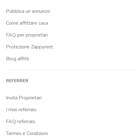
Casal Bernocchi
Pubblica un annuncio
Casal Bertone
Come affittare casa
Casal Boccone
FAQ per proprietari
Casalotti
Protezione Zappyrent
Cassia
Blog affitti
Castro Pretorio
Cavour
REFERRER
Colli Albani
Colli Portuensi
Invita Proprietari
Colosseo
I miei referrals
Conca D Oro
FAQ referrals
Cornelia
Termini e Condizioni
Degli Eroi