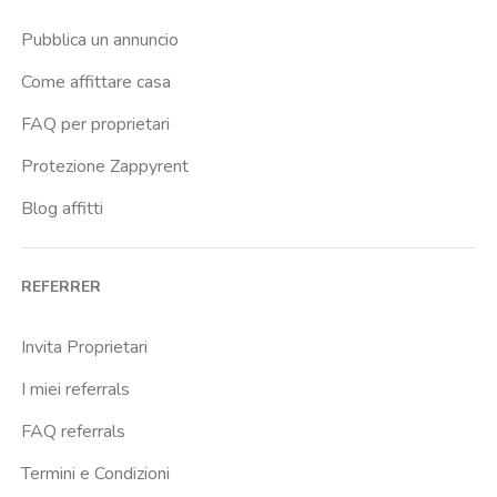
Casal Bernocchi
Pubblica un annuncio
Casal Bertone
Come affittare casa
Casal Boccone
FAQ per proprietari
Casalotti
Protezione Zappyrent
Cassia
Blog affitti
Castro Pretorio
Cavour
REFERRER
Colli Albani
Colli Portuensi
Invita Proprietari
Colosseo
I miei referrals
Conca D Oro
FAQ referrals
Cornelia
Termini e Condizioni
Degli Eroi