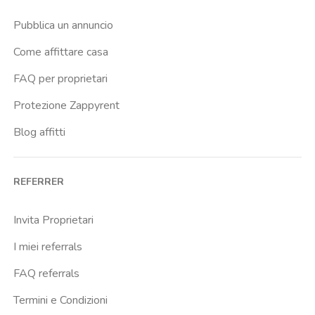
Casal Bernocchi
Pubblica un annuncio
Casal Bertone
Come affittare casa
Casal Boccone
FAQ per proprietari
Casalotti
Protezione Zappyrent
Cassia
Blog affitti
Castro Pretorio
Cavour
REFERRER
Colli Albani
Colli Portuensi
Invita Proprietari
Colosseo
I miei referrals
Conca D Oro
FAQ referrals
Cornelia
Termini e Condizioni
Degli Eroi