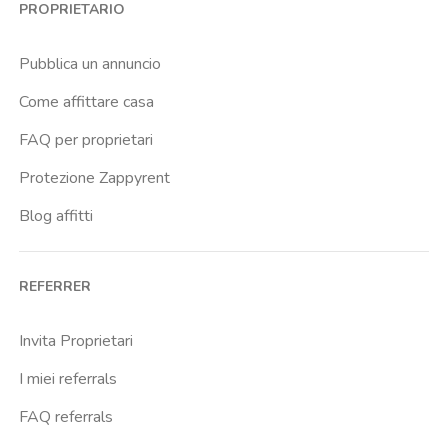
PROPRIETARIO
Caiazzo
Cairoli
Pubblica un annuncio
Cascina Gobba
Come affittare casa
Cattolica
FAQ per proprietari
Centrale Fs
Protezione Zappyrent
Centro Cardiologico Monzino
Blog affitti
Centro Traumatologico Ortopedico
Chiesa Rossa
REFERRER
Citta Studi
City Life
Invita Proprietari
Comasina
I miei referrals
Corvetto
FAQ referrals
Crocetta