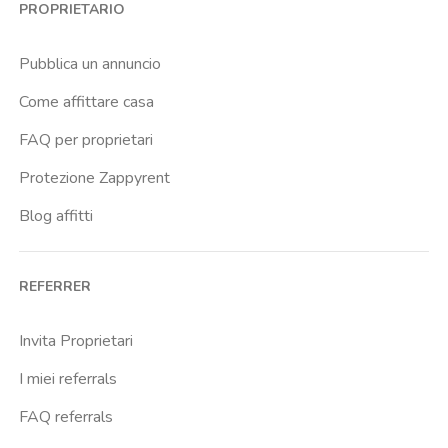
PROPRIETARIO
Caiazzo
Cairoli
Pubblica un annuncio
Cascina Gobba
Come affittare casa
Cattolica
FAQ per proprietari
Centrale Fs
Protezione Zappyrent
Centro Cardiologico Monzino
Blog affitti
Centro Traumatologico Ortopedico
Chiesa Rossa
REFERRER
Citta Studi
City Life
Invita Proprietari
Comasina
I miei referrals
Corvetto
FAQ referrals
Crocetta