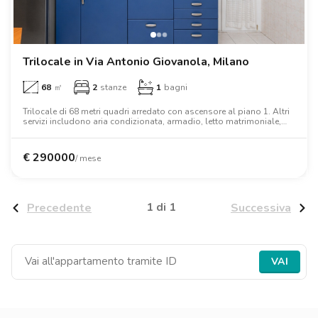
Trilocale in Via Antonio Giovanola, Milano
68
㎡
2
stanze
1
bagni
Trilocale di 68 metri quadri arredato con ascensore al piano 1. Altri
servizi includono aria condizionata, armadio, letto matrimoniale,
scrivania.
€
290000
/ mese
1 di 1
Precedente
Successiva
VAI