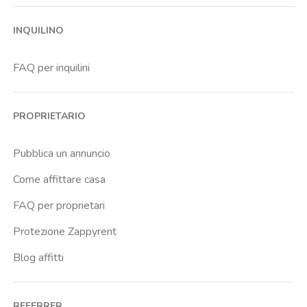
Bocconi
INQUILINO
Brenta
Buenos Aires
FAQ per inquilini
Cadore
Cadorna Fn
PROPRIETARIO
Caiazzo
Cairoli
Pubblica un annuncio
Cascina Gobba
Come affittare casa
Cattolica
FAQ per proprietari
Centrale Fs
Protezione Zappyrent
Centro Cardiologico Monzino
Blog affitti
Centro Traumatologico Ortopedico
Chiesa Rossa
REFERRER