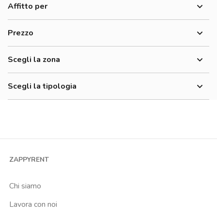
Affitto per
Donne
Prezzo
Uomini
700-900 €
Lavoratori
Scegli la zona
900-1200 €
Adriano
1200-1500 €
Scegli la tipologia
Affori
Economico
Monolocale
Affori Centro
Bilocale
Affori Fn
Trilocale
Arco Della Pace
Quadrilocale o più
Arena
ZAPPYRENT
Stanza condivisa
Barona
Stanza singola
Chi siamo
Bicocca
Lavora con noi
Bignami