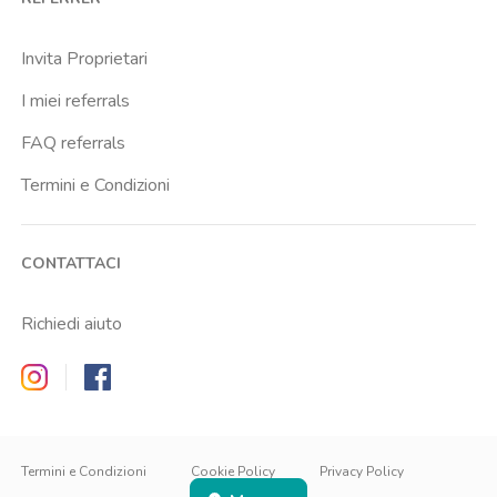
Citta Studi
City Life
Invita Proprietari
Comasina
I miei referrals
Corvetto
FAQ referrals
Crocetta
Termini e Condizioni
Dergano
Famagosta
CONTATTACI
Forlanini
Gambara
Richiedi aiuto
Gerusalemme
Zappyrent on Instagram
Zappyrent on Facebook
Gioia
Gorla
IT
IT
Ied
EN
Termini e Condizioni
Cookie Policy
Privacy Policy