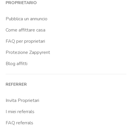
PROPRIETARIO
Caiazzo
Cairoli
Pubblica un annuncio
Cascina Gobba
Come affittare casa
Cattolica
FAQ per proprietari
Centrale Fs
Protezione Zappyrent
Centro Cardiologico Monzino
Blog affitti
Centro Traumatologico Ortopedico
Chiesa Rossa
REFERRER
Citta Studi
City Life
Invita Proprietari
Comasina
I miei referrals
Corvetto
FAQ referrals
Crocetta