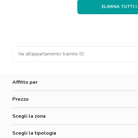
Catania
ELIMINA TUTTI I
Padova
Affitto per
Donne
Prezzo
Uomini
0-300 €
Lavoratori
Scegli la zona
300-500 €
Studenti
Accademia Albertina Di Belle Arti
500-700 €
Scegli la tipologia
Aurora