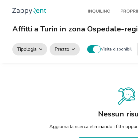
INQUILINO
PROPRI
I nostri affitti
Pubbl
Affitti a Turin in zona Ospedale-re
Milano
Come 
Torino
Prote
Tipologia
Prezzo
Visite disponibili
Brescia
Blog a
Venezia
Genova
Bologna
Firenze
Nessun risu
Roma
Aggiorna la ricerca eliminando i filtri op
Napoli