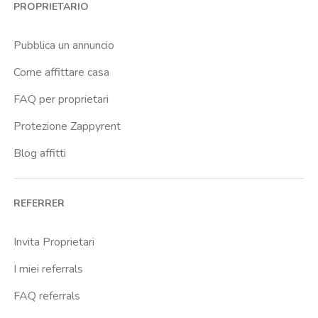
PROPRIETARIO
Cittadella
Crimea
Pubblica un annuncio
Dante
Come affittare casa
Don Bosco
FAQ per proprietari
Escp Business School
Protezione Zappyrent
Falchera
Blog affitti
Fiera
Giardini Reali
REFERRER
Gran Madre
Istituto Europeo Del Design
Invita Proprietari
Lingotto
I miei referrals
Lucento
FAQ referrals
Madonna Di Campagna