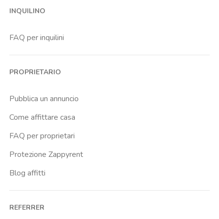
INQUILINO
Cenisia
Centro Europa
FAQ per inquilini
Centro Traumatologico Ortopedico
Cit Turin
PROPRIETARIO
Cittadella
Crimea
Pubblica un annuncio
Dante
Come affittare casa
Don Bosco
FAQ per proprietari
Escp Business School
Protezione Zappyrent
Falchera
Blog affitti
Fiera
Giardini Reali
REFERRER
Gran Madre