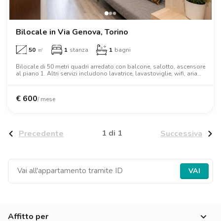
Ville
Ville
Ville
Ville
Ville
Ville
Ville
Ville
Ville
Ville
Ville
Firenze
Loft
Loft
Loft
Loft
Loft
Loft
Loft
Loft
Loft
Loft
Loft
Roma
Bilocale in Via Genova, Torino
50
㎡
1
stanza
1
bagni
Napoli
Bilocale di 50 metri quadri arredato con balcone, salotto, ascensore
al piano 1. Altri servizi includono lavatrice, lavastoviglie, wifi, aria
Catania
condizionata, tv, forno, forno a microonde, letto matrimoniale,
armadio.
Padova
€
600
/ mese
1 di 1
Precedente
Successiva
VAI
Affitto per