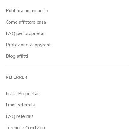
Lingotto
Pubblica un annuncio
Madonna Di Campagna
Come affittare casa
Marche
FAQ per proprietari
Marconi
Protezione Zappyrent
Massaua
Blog affitti
Molinette
Monte Grappa
REFERRER
Nizza
Ospedale Amedeo Di Savoia
Invita Proprietari
Ospedale Evangelico Valdese
I miei referrals
Ospedale Maria Adelaide
FAQ referrals
Ospedale Maria Vittoria
Termini e Condizioni
Ospedale Martini