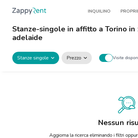
INQUILINO
PROPRI
I nostri affitti
Pubbl
Stanze-singole in affitto a Torino 
Milano
Come 
adelaide
Torino
Prote
Brescia
Blog a
Stanze singole
Prezzo
Visite disponi
Venezia
Genova
Bologna
Firenze
Roma
Nessun risu
Napoli
Aggiorna la ricerca eliminando i filtri op