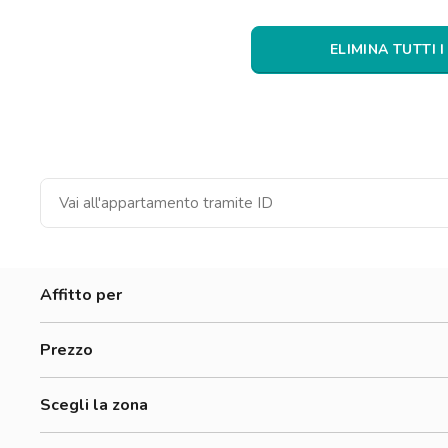
Catania
Padova
ELIMINA TUTTI I
Affitto per
Donne
Prezzo
Uomini
300-500 €
Studenti
Scegli la zona
500-700 €
Aurora