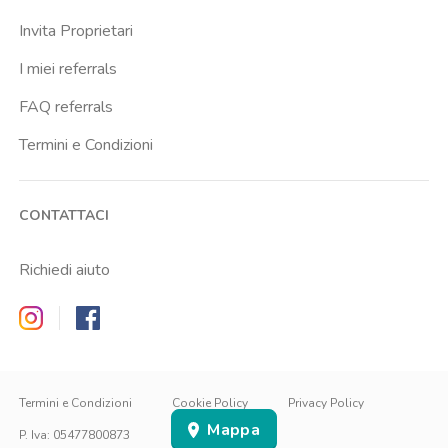
Invita Proprietari
I miei referrals
FAQ referrals
Termini e Condizioni
CONTATTACI
Richiedi aiuto
Zappyrent on Instagram
Zappyrent on Facebook
IT
IT
EN
Termini e Condizioni
Cookie Policy
Privacy Policy
Mappa
ACCEDI
ISCRIVITI
P. Iva
:
05477800873