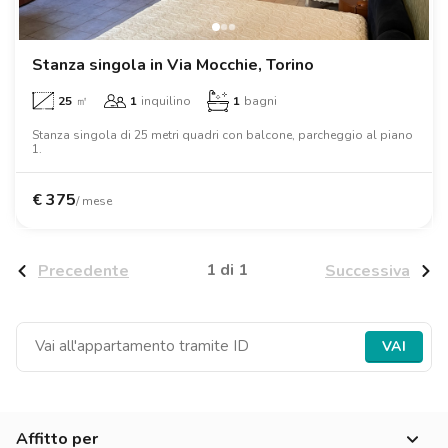
Ville
Ville
Ville
Ville
Ville
Ville
Ville
Ville
Ville
Ville
Ville
Firenze
Loft
Loft
Loft
Loft
Loft
Loft
Loft
Loft
Loft
Loft
Loft
Roma
Stanza singola in Via Mocchie, Torino
25
㎡
1
inquilino
1
bagni
Napoli
Stanza singola di 25 metri quadri con balcone, parcheggio al piano
1.
Catania
Padova
€
375
/ mese
1 di 1
Precedente
Successiva
VAI
Affitto per