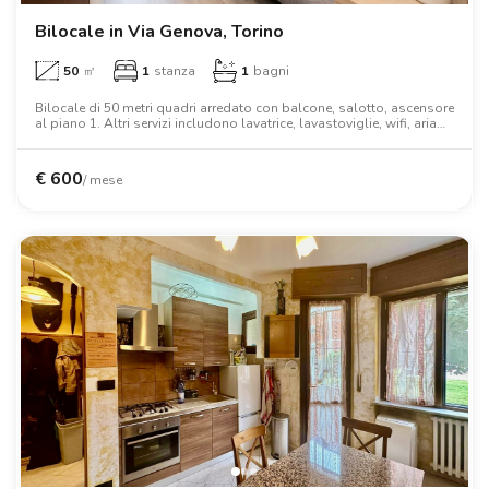
Bilocale in Via Genova, Torino
50
㎡
1
stanza
1
bagni
Bilocale di 50 metri quadri arredato con balcone, salotto, ascensore
al piano 1. Altri servizi includono lavatrice, lavastoviglie, wifi, aria
condizionata, tv, forno, forno a microonde, letto matrimoniale,
armadio.
€
600
/ mese