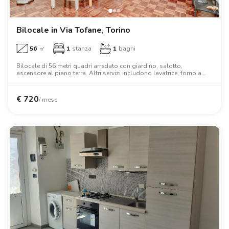
Bilocale in Via Tofane, Torino
56
㎡
1
stanza
1
bagni
Bilocale di 56 metri quadri arredato con giardino, salotto,
ascensore al piano terra. Altri servizi includono lavatrice, forno a
microonde, letto matrimoniale, scrivania, armadio.
€
720
/ mese