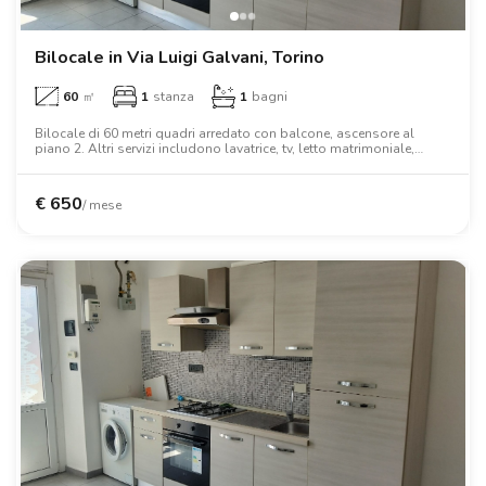
Bilocale in Via Luigi Galvani, Torino
60
㎡
1
stanza
1
bagni
Bilocale di 60 metri quadri arredato con balcone, ascensore al
piano 2. Altri servizi includono lavatrice, tv, letto matrimoniale,
armadio, scrivania, forno.
€
650
/ mese