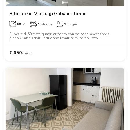
Bilocale in Via Luigi Galvani, Torino
60
㎡
1
stanza
1
bagni
Bilocale di 60 metri quadri arredato con balcone, ascensore al
piano 2. Altri servizi includono lavatrice, tv, forno, letto
matrimoniale, armadio, scrivania.
€
650
/ mese