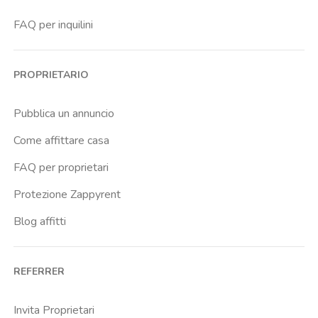
Centro Europa
FAQ per inquilini
Centro Traumatologico Ortopedico
Cit Turin
PROPRIETARIO
Cittadella
Don Bosco
Pubblica un annuncio
Escp Business School
Come affittare casa
Fiera
FAQ per proprietari
Giardini Reali
Protezione Zappyrent
Gran Madre
Blog affitti
Istituto Europeo Del Design
Lingotto
REFERRER
Lucento
Marche
Invita Proprietari