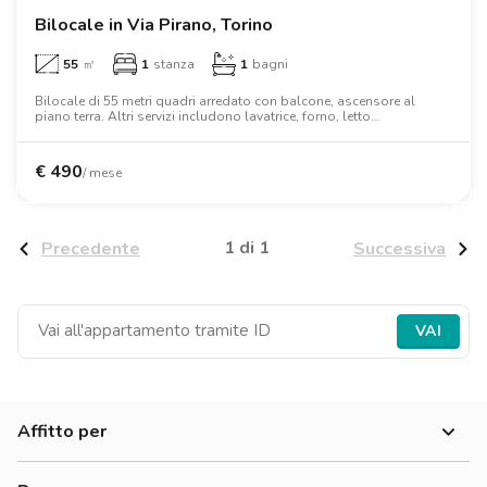
Bilocale in Via Pirano, Torino
55
㎡
1
stanza
1
bagni
Bilocale di 55 metri quadri arredato con balcone, ascensore al
piano terra. Altri servizi includono lavatrice, forno, letto
matrimoniale, armadio, scrivania.
€
490
/ mese
1 di 1
Precedente
Successiva
VAI
Affitto per
Donne