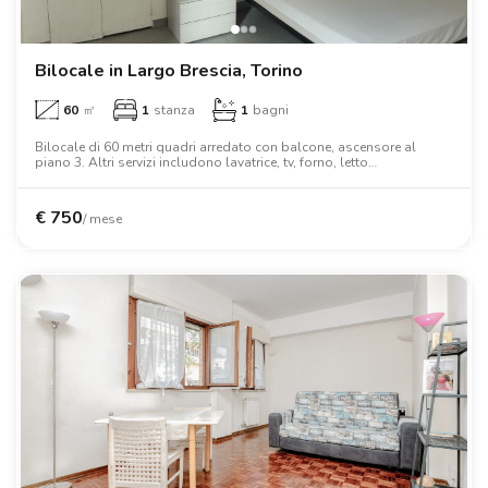
Ville
Ville
Ville
Ville
Ville
Ville
Ville
Ville
Ville
Ville
Ville
Firenze
Loft
Loft
Loft
Loft
Loft
Loft
Loft
Loft
Loft
Loft
Loft
Roma
Bilocale in Largo Brescia, Torino
60
㎡
1
stanza
1
bagni
Napoli
Bilocale di 60 metri quadri arredato con balcone, ascensore al
piano 3. Altri servizi includono lavatrice, tv, forno, letto
Catania
matrimoniale, armadio, scrivania.
Padova
€
750
/ mese