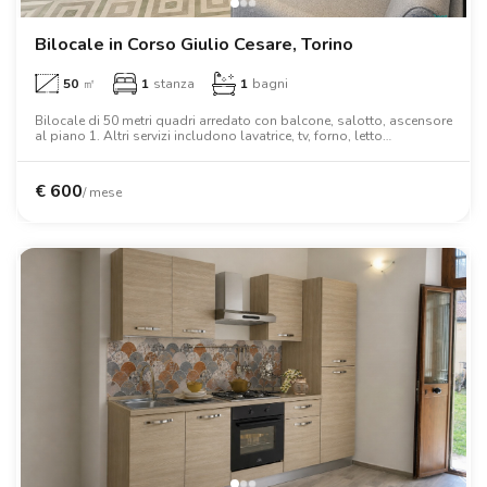
Bilocale in Corso Giulio Cesare, Torino
50
㎡
1
stanza
1
bagni
Bilocale di 50 metri quadri arredato con balcone, salotto, ascensore
al piano 1. Altri servizi includono lavatrice, tv, forno, letto
matrimoniale, armadio, scrivania, wifi.
€
600
/ mese