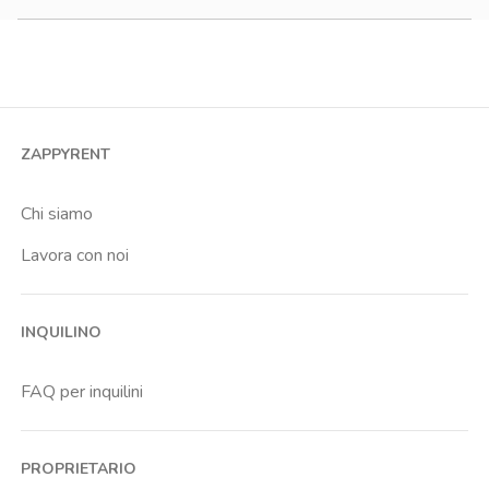
900-1200 €
Monolocale
Bilocale
Trilocale
Quadrilocale o più
ZAPPYRENT
Stanza condivisa
Stanza singola
Chi siamo
Lavora con noi
INQUILINO
FAQ per inquilini
PROPRIETARIO