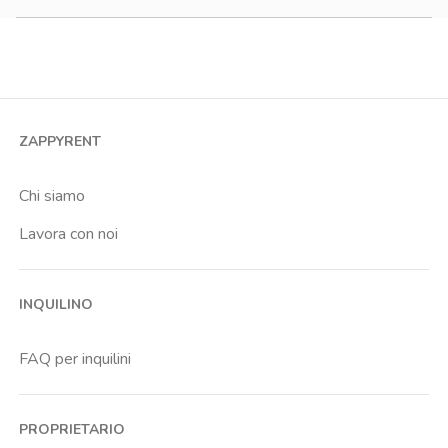
900-1200 €
Monolocale
Bilocale
Trilocale
Quadrilocale o più
ZAPPYRENT
Stanza condivisa
Stanza singola
Chi siamo
Lavora con noi
INQUILINO
FAQ per inquilini
PROPRIETARIO