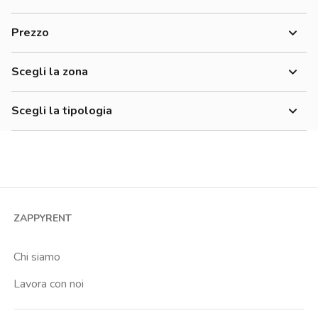
Donne
Prezzo
Uomini
300-500 €
Lavoratori
Scegli la zona
500-700 €
700-900 €
Scegli la tipologia
900-1200 €
Monolocale
Bilocale
Trilocale
Quadrilocale o più
ZAPPYRENT
Stanza condivisa
Stanza singola
Chi siamo
Lavora con noi