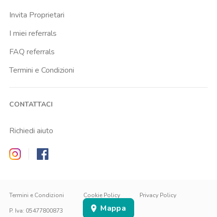
Invita Proprietari
I miei referrals
FAQ referrals
Termini e Condizioni
CONTATTACI
Richiedi aiuto
Zappyrent on Instagram
Zappyrent on Facebook
IT
IT
EN
Termini e Condizioni
Cookie Policy
Privacy Policy
Mappa
ACCEDI
ISCRIVITI
P. Iva
:
05477800873