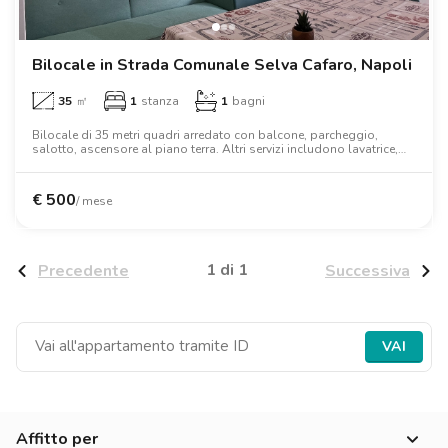
Ville
Ville
Ville
Ville
Ville
Ville
Ville
Ville
Ville
Ville
Ville
Firenze
Loft
Loft
Loft
Loft
Loft
Loft
Loft
Loft
Loft
Loft
Loft
Roma
Bilocale in Strada Comunale Selva Cafaro, Napoli
35
㎡
1
stanza
1
bagni
Napoli
Bilocale di 35 metri quadri arredato con balcone, parcheggio,
salotto, ascensore al piano terra. Altri servizi includono lavatrice,
Catania
lavastoviglie, aria condizionata, tv, forno, forno a microonde,
armadio, letto matrimoniale, wifi.
Padova
€
500
/ mese
1 di 1
Precedente
Successiva
VAI
Affitto per