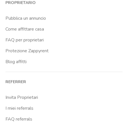
PROPRIETARIO
Istituto Neurologico Besta
Istituto Ortopedico Gaetano Pini
Pubblica un annuncio
Lambrate Fs
Come affittare casa
Lima
FAQ per proprietari
Lodi
Protezione Zappyrent
Lodi Tibb
Blog affitti
Maciachini
Missori
REFERRER
Molino Dorino
Naba
Invita Proprietari
Ospedale Maggiore
I miei referrals
Ospedale Via Commenda E Regina Elena
FAQ referrals
Piola