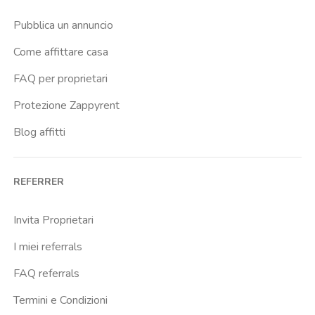
Istituto Ortopedico Gaetano Pini
Pubblica un annuncio
Lambrate Fs
Come affittare casa
Lima
FAQ per proprietari
Lodi
Protezione Zappyrent
Lodi Tibb
Blog affitti
Maciachini
Missori
REFERRER
Molino Dorino
Naba
Invita Proprietari
Ospedale Maggiore
I miei referrals
Ospedale Via Commenda E Regina Elena
FAQ referrals
Piola
Termini e Condizioni
Porta Ticinese