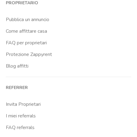
PROPRIETARIO
Istituto Neurologico Besta
Istituto Ortopedico Gaetano Pini
Pubblica un annuncio
Lambrate Fs
Come affittare casa
Lima
FAQ per proprietari
Lodi
Protezione Zappyrent
Lodi Tibb
Blog affitti
Maciachini
Missori
REFERRER
Molino Dorino
Naba
Invita Proprietari
Ospedale Maggiore
I miei referrals
Ospedale Via Commenda E Regina Elena
FAQ referrals
Piola