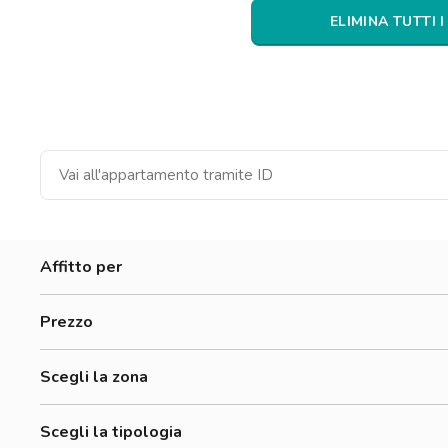
Catania
ELIMINA TUTTI I
Padova
Affitto per
Donne
Prezzo
Uomini
300-500 €
Lavoratori
Scegli la zona
500-700 €
Barriera
700-900 €
Scegli la tipologia
Bellini