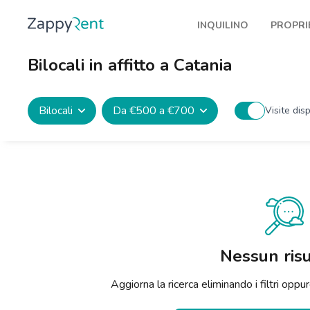
INQUILINO
PROPRI
I nostri affitti
Pubbl
Bilocali in affitto a Catania
Milano
Come 
Torino
Prote
Bilocali
Da €500 a €700
Visite disp
Brescia
Blog a
Venezia
Genova
Bologna
Firenze
Nessun risu
Roma
Aggiorna la ricerca eliminando i filtri op
Napoli