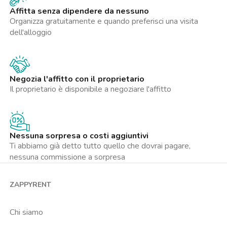
verdi e collegamenti che consentono di raggiungere facilmente
Affitta senza dipendere da nessuno
il centro città e i principali punti di interesse della Capitale. Una
Organizza gratuitamente e quando preferisci una visita
soluzione ideale per chi desidera vivere in un ambiente
dell'alloggio
confortevole e ben collegato senza rinunciare alla tranquillità.
Con la gestione Zappyrent puoi affittare in totale serenità:
l’immobile è verificato, i pagamenti restano protetti fino al
Negozia l'affitto con il proprietario
check-in, il deposito cauzionale è custodito in sicurezza e hai
Il proprietario è disponibile a negoziare l'affitto
un’assistenza sempre disponibile per ogni esigenza durante la
locazione. Un affitto trasparente e senza stress.
*La presente inserzione e le metrature indicate non
Nessuna sorpresa o costi aggiuntivi
costituiscono elemento contrattuale e hanno solo valore
Ti abbiamo già detto tutto quello che dovrai pagare,
indicativo.*
nessuna commissione a sorpresa
ZAPPYRENT
Chi siamo