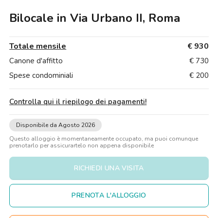
Ville
Ville
Ville
Ville
Ville
Ville
Ville
Ville
Ville
Ville
Ville
Firenze
Bilocale in Via Urbano II, Roma
Loft
Loft
Loft
Loft
Loft
Loft
Loft
Loft
Loft
Loft
Loft
Roma
Totale mensile
€ 930
Napoli
Canone d'affitto
€ 730
Catania
Spese condominiali
€ 200
Padova
Controlla qui il riepilogo dei pagamenti
!
Disponibile da Agosto 2026
Questo alloggio è momentaneamente occupato, ma puoi comunque
prenotarlo per assicurartelo non appena disponibile
RICHIEDI UNA VISITA
PRENOTA L'ALLOGGIO