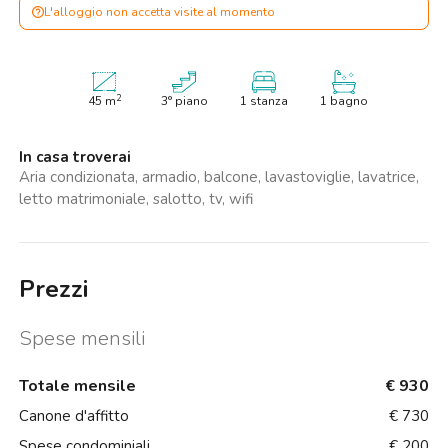
L'alloggio non accetta visite al momento
2
45
m
3° piano
1 stanza
1 bagno
In casa troverai
Aria condizionata, armadio, balcone, lavastoviglie, lavatrice,
letto matrimoniale, salotto, tv, wifi
Prezzi
Spese mensili
Totale mensile
€ 930
Canone d'affitto
€ 730
Spese condominiali
€ 200