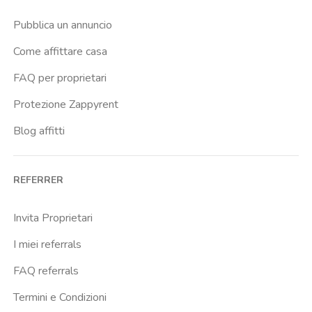
Buenos Aires
Pubblica un annuncio
Buonarroti
Come affittare casa
Ca Granda
FAQ per proprietari
Cadore
Protezione Zappyrent
Cadorna Fn
Blog affitti
Caiazzo
Cairoli
REFERRER
Cascina Gobba
Cattolica
Invita Proprietari
Centrale Fs
I miei referrals
Centro Cardiologico Monzino
FAQ referrals
Centro Santa Maria Nascente
Termini e Condizioni
Centro Traumatologico Ortopedico