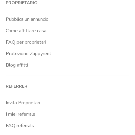
PROPRIETARIO
Brenta
Buenos Aires
Pubblica un annuncio
Buonarroti
Come affittare casa
Ca Granda
FAQ per proprietari
Cadore
Protezione Zappyrent
Cadorna Fn
Blog affitti
Caiazzo
Cairoli
REFERRER
Cascina Gobba
Cattolica
Invita Proprietari
Centrale Fs
I miei referrals
Centro Cardiologico Monzino
FAQ referrals
Centro Santa Maria Nascente