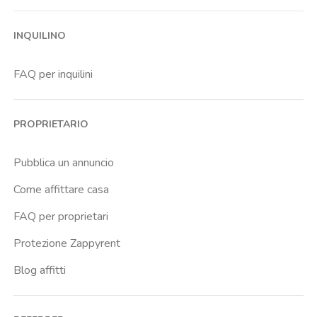
Johns Hopkins University
INQUILINO
Massarenti
Murri
FAQ per inquilini
Ospedale Maggiore
Pilastro
PROPRIETARIO
Policlinico Santorsola Malpighi
San Donato
Pubblica un annuncio
San Vitale
Come affittare casa
Saragozza
FAQ per proprietari
Savena
Protezione Zappyrent
Blog affitti