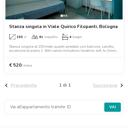
Ville
Ville
Ville
Ville
Ville
Ville
Ville
Ville
Ville
Ville
Ville
Firenze
Loft
Loft
Loft
Loft
Loft
Loft
Loft
Loft
Loft
Loft
Loft
Roma
Stanza singola in Viale Quirico Filopanti, Bologna
Napoli
150
㎡
6+
inquilini
4
bagni
Catania
Stanza singola di 150 metri quadri arredato con balcone, salotto,
ascensore al piano 1. Altri servizi includono lavatrice, wifi, tv, forno,
letto matrimoniale, armadio, scrivania.
Padova
€
520
/ mese
1 di 1
Precedente
Successiva
VAI