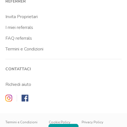
REFERRER
Invita Proprietari
I miei referrals
FAQ referrals
Termini e Condizioni
CONTATTACI
Richiedi aiuto
Zappyrent on Instagram
Zappyrent on Facebook
IT
IT
EN
Termini e Condizioni
Cookie Policy
Privacy Policy