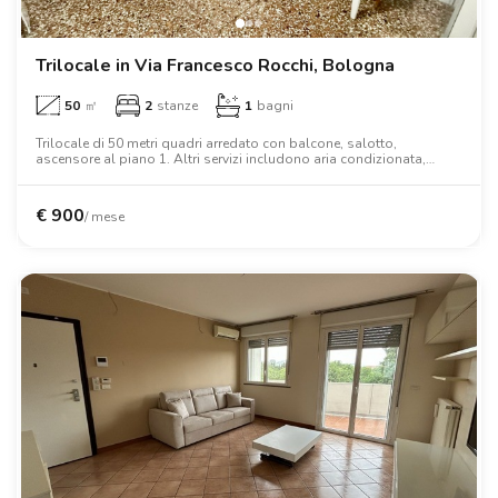
Trilocale in Via Francesco Rocchi, Bologna
50
㎡
2
stanze
1
bagni
Trilocale di 50 metri quadri arredato con balcone, salotto,
ascensore al piano 1. Altri servizi includono aria condizionata,
lavatrice, tv, forno, letto matrimoniale, armadio, scrivania, wifi.
€
900
/ mese