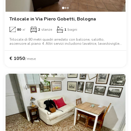
Ville
Ville
Ville
Ville
Ville
Ville
Ville
Ville
Ville
Ville
Ville
Firenze
Loft
Loft
Loft
Loft
Loft
Loft
Loft
Loft
Loft
Loft
Loft
Roma
Trilocale in Via Piero Gobetti, Bologna
80
㎡
2
stanze
1
bagni
Napoli
Trilocale di 80 metri quadri arredato con balcone, salotto,
ascensore al piano 4. Altri servizi includono lavatrice, lavastoviglie,
Catania
forno, forno a microonde, letto matrimoniale, scrivania, armadio,
aria condizionata, tv.
Padova
€
1050
/ mese