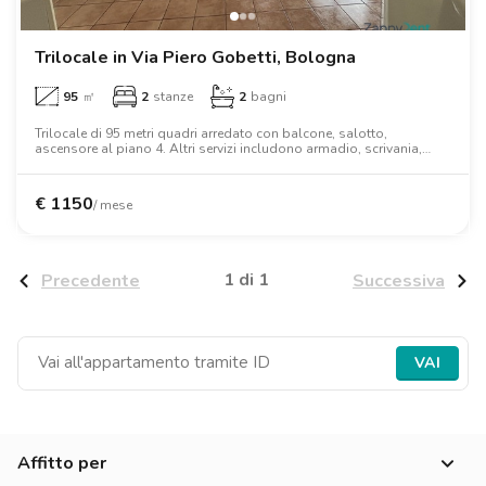
Trilocale in Via Piero Gobetti, Bologna
95
㎡
2
stanze
2
bagni
Trilocale di 95 metri quadri arredato con balcone, salotto,
ascensore al piano 4. Altri servizi includono armadio, scrivania,
lavastoviglie, lavatrice, aria condizionata, tv, forno, forno a
microonde, letto matrimoniale.
€
1150
/ mese
1 di 1
Precedente
Successiva
VAI
Affitto per