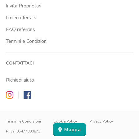
Invita Proprietari
I miei referrals
FAQ referrals
Termini e Condizioni
CONTATTACI
Richiedi aiuto
Zappyrent on Instagram
Zappyrent on Facebook
IT
IT
EN
Termini e Condizioni
Cookie Policy
Privacy Policy
Mappa
ACCEDI
ISCRIVITI
P. Iva
:
05477800873