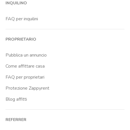
INQUILINO
San Vitale
Saragozza
FAQ per inquilini
Savena
PROPRIETARIO
Pubblica un annuncio
Come affittare casa
FAQ per proprietari
Protezione Zappyrent
Blog affitti
REFERRER