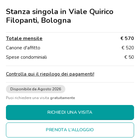
Ville
Ville
Ville
Ville
Ville
Ville
Ville
Ville
Ville
Ville
Ville
Firenze
Bologna
Stanza singola in Viale Quirico
Loft
Loft
Loft
Loft
Loft
Loft
Loft
Loft
Loft
Loft
Loft
Roma
Filopanti, Bologna
Napoli
Totale mensile
€ 570
Catania
Canone d'affitto
€ 520
Spese condominiali
€ 50
Padova
Controlla qui il riepilogo dei pagamenti
!
Disponibile da Agosto 2026
Puoi richiedere una visita
gratuitamente
RICHIEDI UNA VISITA
PRENOTA L'ALLOGGIO