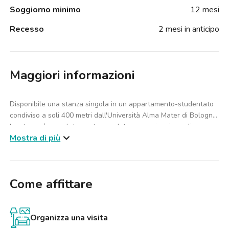
Soggiorno minimo
12 mesi
Recesso
2 mesi in anticipo
Maggiori informazioni
Disponibile una stanza singola in un appartamento-studentato
condiviso a soli 400 metri dall'Università Alma Mater di Bologna.
La stanza è completamente arredata con scrivania, sedia,
Mostra di più
armadio, specchio e un letto singolo con doghe in legno e
materasso nuovo, per garantire il massimo comfort.
L'ideale per studenti che cercano una sistemazione vicina
all'università, con tutte le comodità a portata di mano.
Come affittare
Organizza una visita