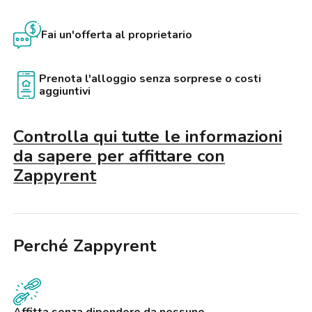
Nelle immediate vicinanze sono presenti numerosi servizi, tra cui
Fai un'offerta al proprietario
supermercati, bar e ristoranti, che rendono la zona ben servita e
comoda per ogni esigenza quotidiana.
Prenota l'alloggio senza sorprese o costi
Per informazioni e visite, contattaci.
aggiuntivi
Controlla qui tutte le informazioni
da sapere per affittare con
Zappyrent
Perché Zappyrent