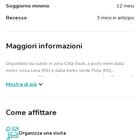
Soggiorno minimo
12 mesi
Recesso
3 mesi in anticipo
Maggiori informazioni
Disponibile da subito in zona Città Studi, a pochi metri dalla
metro rossa Lima (M1) e dalla metro verde Piola (M2),
proponiamo in affitto una luminosa camera singola all'interno di
Mostra di più
un ampio appartamento di 6 stanze totali.
L’appartamento, situato al secondo piano con ascensore, è
composto da:
Come affittare
2 bagni
Cucina abitabile completamente attrezzata
La camera è arredata con un letto singolo, scrivania con sedia e
Organizza una visita
armadio.