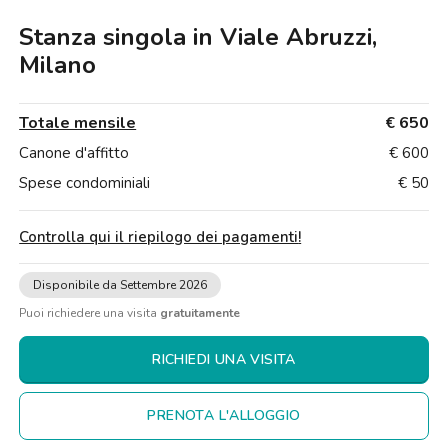
Ville
Ville
Ville
Ville
Ville
Ville
Ville
Ville
Ville
Ville
Ville
Firenze
Stanza singola in Viale Abruzzi,
Loft
Loft
Loft
Loft
Loft
Loft
Loft
Loft
Loft
Loft
Loft
Roma
Milano
Napoli
Totale mensile
€ 650
Catania
Canone d'affitto
€ 600
Spese condominiali
€ 50
Padova
Controlla qui il riepilogo dei pagamenti
!
Disponibile da Settembre 2026
Puoi richiedere una visita
gratuitamente
RICHIEDI UNA VISITA
PRENOTA L'ALLOGGIO