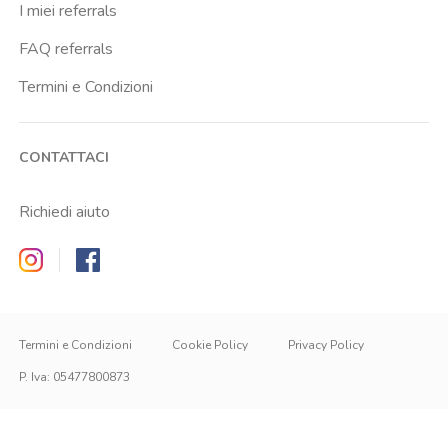
I miei referrals
FAQ referrals
Termini e Condizioni
CONTATTACI
Richiedi aiuto
Zappyrent on Instagram
Zappyrent on Facebook
Termini e Condizioni
Cookie Policy
Privacy Policy
P. Iva
:
05477800873