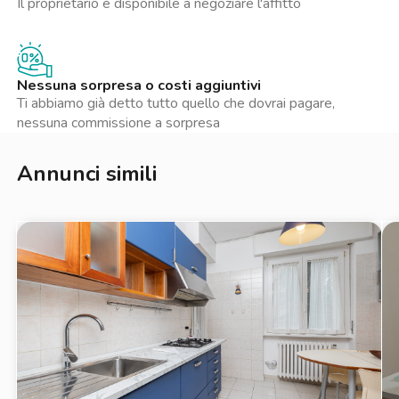
Il proprietario è disponibile a negoziare l'affitto
l’immobile è verificato, i pagamenti restano protetti fino al
check-in, il deposito cauzionale è custodito in sicurezza e hai
un’assistenza sempre disponibile per ogni esigenza durante la
locazione. Un affitto trasparente e senza stress.
Nessuna sorpresa o costi aggiuntivi
Ti abbiamo già detto tutto quello che dovrai pagare,
La presente inserzione e le metrature indicate non costituiscono
nessuna commissione a sorpresa
elemento contrattuale e hanno solo valore indicativo.
Annunci simili