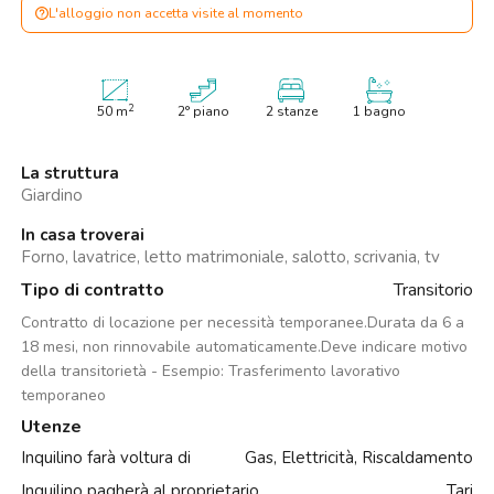
L'alloggio non accetta visite al momento
2
50
m
2° piano
2 stanze
1 bagno
La struttura
Giardino
In casa troverai
Forno, lavatrice, letto matrimoniale, salotto, scrivania, tv
Tipo di contratto
Transitorio
Contratto di locazione per necessità temporanee.Durata da 6 a
18 mesi, non rinnovabile automaticamente.Deve indicare motivo
della transitorietà - Esempio: Trasferimento lavorativo
temporaneo
Utenze
Inquilino farà voltura di
Gas, Elettricità, Riscaldamento
Inquilino pagherà al proprietario
Tari