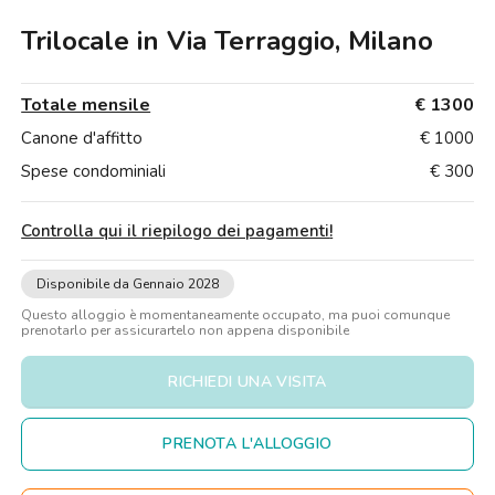
Ville
Ville
Ville
Ville
Ville
Ville
Ville
Ville
Ville
Ville
Ville
Firenze
Trilocale in Via Terraggio, Milano
Loft
Loft
Loft
Loft
Loft
Loft
Loft
Loft
Loft
Loft
Loft
Roma
Totale mensile
€ 1300
Napoli
Canone d'affitto
€ 1000
Catania
Spese condominiali
€ 300
Padova
Controlla qui il riepilogo dei pagamenti
!
Disponibile da Gennaio 2028
Questo alloggio è momentaneamente occupato, ma puoi comunque
prenotarlo per assicurartelo non appena disponibile
RICHIEDI UNA VISITA
PRENOTA L'ALLOGGIO