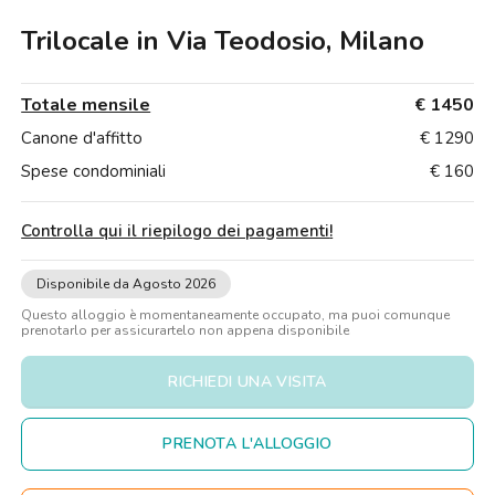
Ville
Ville
Ville
Ville
Ville
Ville
Ville
Ville
Ville
Ville
Ville
Firenze
Trilocale in Via Teodosio, Milano
Loft
Loft
Loft
Loft
Loft
Loft
Loft
Loft
Loft
Loft
Loft
Roma
Totale mensile
€ 1450
Napoli
Canone d'affitto
€ 1290
Catania
Spese condominiali
€ 160
Padova
Controlla qui il riepilogo dei pagamenti
!
Disponibile da Agosto 2026
Questo alloggio è momentaneamente occupato, ma puoi comunque
prenotarlo per assicurartelo non appena disponibile
RICHIEDI UNA VISITA
PRENOTA L'ALLOGGIO