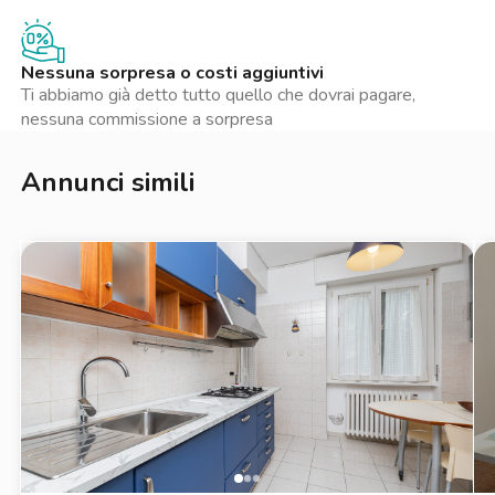
check-in, il deposito cauzionale è custodito in sicurezza e hai
un'assistenza sempre disponibile per ogni esigenza durante la
locazione. Un affitto trasparente e senza stress.
Nessuna sorpresa o costi aggiuntivi
Ti abbiamo già detto tutto quello che dovrai pagare,
La presente inserzione e le metrature indicate non costituiscono
nessuna commissione a sorpresa
elemento contrattuale e hanno solo valore indicativo.
Annunci simili