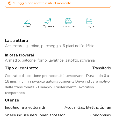
L'alloggio non accetta visite al momento
2
70
m
5° piano
2 stanze
1 bagno
La struttura
Ascensore, giardino, parcheggio, 6 piani nell'edificio
In casa troverai
Armadio, balcone, forno, lavatrice, salotto, scrivania
Tipo di contratto
Transitorio
Contratto di locazione per necessità temporanee.Durata da 6 a
18 mesi, non rinnovabile automaticamente.Deve indicare motivo
della transitorietà - Esempio: Trasferimento lavorativo
temporaneo
Utenze
Inquilino farà voltura di
Acqua, Gas, Elettricità, Tari
Spese incluse negli oneri accessori
Condominio