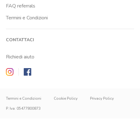
FAQ referrals
Termini e Condizioni
CONTATTACI
Richiedi aiuto
Zappyrent on Instagram
Zappyrent on Facebook
Termini e Condizioni
Cookie Policy
Privacy Policy
P. Iva
:
05477800873
IT
IT